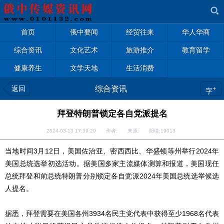
首页
俄中要闻
经贸往来
华人华商
综合资讯
文化艺术
旅游推介
教育留学
健康养生
文学天地
生活消费
返回
综合资讯
+
字
拜登特朗普锁定各自党派提名
2024-03-13 17:39:29 作者: 来源: 阅读:
19013
当地时间3月12日，美国佐治亚、密西西比、华盛顿等州举行2024年
美国总统选举初选活动。据美国多家主流媒体测算和报道，美国现任
总统拜登和前总统特朗普分别锁定各自党派2024年美国总统选举候选
人提名。
据悉，拜登需要在美国各州3934名民主党代表中获得至少1968名代表