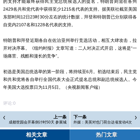
的支持才能最终获得民主党总统候选人的提名，特朗普则需在各州
2429名共和党代表中获得至少1215名代表的支持。据美联社截至美国
东部时间12日23时30分左右的统计数据，拜登和特朗普已分别获得各
自党内2107名和1228名代表的支持。
特朗普和拜登近期各自在佐治亚州举行竞选活动，相互大肆攻击，拉
开对决序幕。《纽约时报》文章写道：二人对决正式开启，这将是“一
场痛苦、残酷和漫长的竞争”。
初选是美国总统选举的第一阶段，将持续至6月。初选结束后，民主党
和共和党将各自举行全国代表大会正式提名总统和副总统候选人。今
年美国大选投票日为11月5日。（央视新闻客户端）
评论:
0
上一条
下一条
成都世园会开幕倒计时50天 参展城
外媒：美英对也门荷台达省发动4次
市实现五大洲全覆盖
空袭
相关文章
热门文章