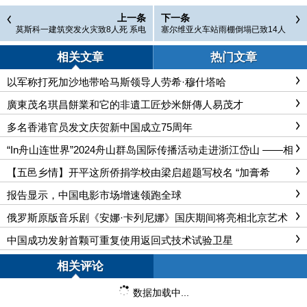
上一条
下一条
莫斯科一建筑突发火灾致8人死 系电
塞尔维亚火车站雨棚倒塌已致14人
网故障引起
死亡
相关文章
热门文章
以军称打死加沙地带哈马斯领导人劳希·穆什塔哈
廣東茂名琪昌餅業和它的非遺工匠炒米餅傳人易茂才
多名香港官员发文庆贺新中国成立75周年
“In舟山连世界”2024舟山群岛国际传播活动走进浙江岱山 ——相
约千年古城共享海岛非遗
【五邑乡情】开平这所侨捐学校由梁启超题写校名 “加膏希
光”延续至今
报告显示，中国电影市场增速领跑全球
俄罗斯原版音乐剧《安娜·卡列尼娜》国庆期间将亮相北京艺术
中心
中国成功发射首颗可重复使用返回式技术试验卫星
相关评论
数据加载中...