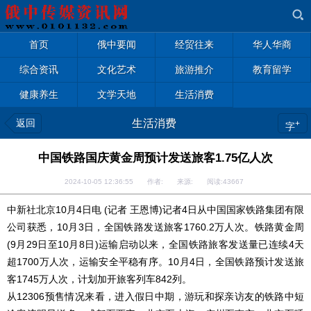
首页
俄中要闻
经贸往来
华人华商
综合资讯
文化艺术
旅游推介
教育留学
健康养生
文学天地
生活消费
返回
生活消费
+
字
中国铁路国庆黄金周预计发送旅客1.75亿人次
2024-10-05 12:36:55 作者: 来源: 阅读:
43667
中新社北京10月4日电 (记者 王恩博)记者4日从中国国家铁路集团有限
公司获悉，10月3日，全国铁路发送旅客1760.2万人次。铁路黄金周
(9月29日至10月8日)运输启动以来，全国铁路旅客发送量已连续4天
超1700万人次，运输安全平稳有序。10月4日，全国铁路预计发送旅
客1745万人次，计划加开旅客列车842列。
从12306预售情况来看，进入假日中期，游玩和探亲访友的铁路中短