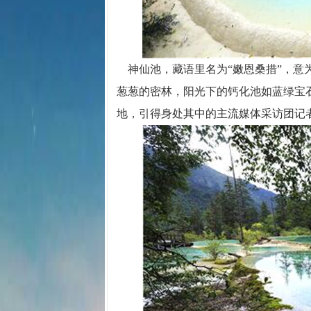
神仙池，藏语里名为“嫩恩桑措”，意
葱葱的密林，阳光下的钙化池如蓝绿宝
地，引得身处其中的主流媒体采访团记者