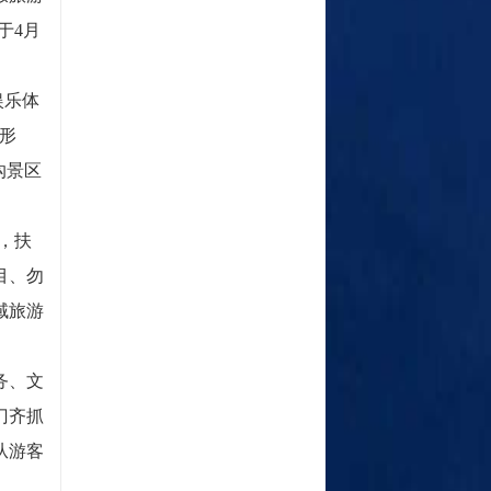
于4月
娱乐体
形
沟景区
，扶
目、勿
域旅游
务、文
门齐抓
从游客