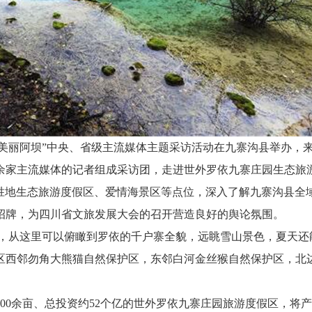
走进美丽阿坝”中央、省级主流媒体主题采访活动在九寨沟县举办，
余家主流媒体的记者组成采访团，走进世外罗依九寨庄园生态旅
能胜地生态旅游度假区、爱情海景区等点位，深入了解九寨沟县全
招牌，为四川省文旅发展大会的召开营造良好的舆论氛围。
从这里可以俯瞰到罗依的千户寨全貌，远眺雪山景色，夏天还
区西邻勿角大熊猫自然保护区，东邻白河金丝猴自然保护区，北
800余亩、总投资约52个亿的世外罗依九寨庄园旅游度假区，将