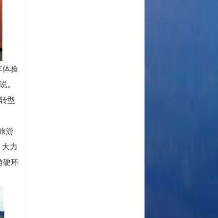
车体验
说。
转型
旅游
，大力
游硬环