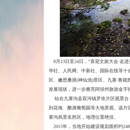
8月23日至24日，“喜迎文旅大会·
华社、人民网、中新社、国际在线等十
区、嫩恩桑措(神仙池)景区、九寨·鲁
发展现状，进一步擦亮阿坝州旅游金字
站在九寨沟县双河镇罗依片区观景台，
到花海、酿酒葡萄园等大地景观。该片
寨沟风景名胜区，地理位置绝佳。
2015年，当地开始建设规划面积约24