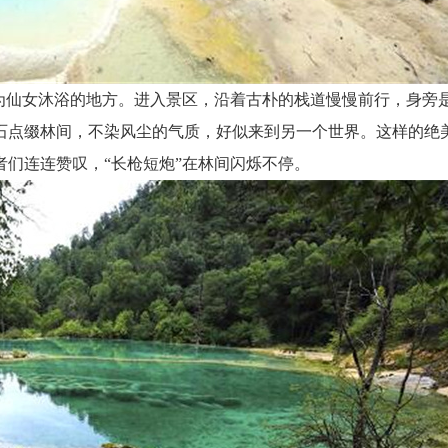
为仙女沐浴的地方。进入景区，沿着古朴的栈道慢慢前行，身旁
石点缀林间，不染风尘的气质，好似来到另一个世界。这样的绝
们连连赞叹，“长枪短炮”在林间闪烁不停。