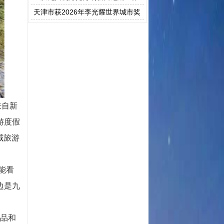
纪录
天津市获2026年李光耀世界城市奖
特别提名奖
来自新
游度假
域旅游
能看
边是九
产品和