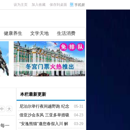
设为主页
加入收藏
保存到桌面
健康养生
文学天地
生活消费
本栏最新更新
尼泊尔举行夜间越野跑 纪念
05-31
中
大
人类首登珠峰73周年
借亚沙会东风 三亚多举措吸
04-23
引国际游客
“安逸熊猫”邀您春假入川 解
03-29
，每一