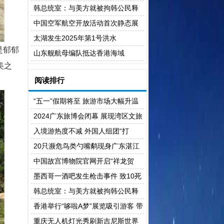
景
韩总统室：与美方就被拘韩公民释
放完成交涉
中国空军航空开放活动首次静态展
示歼-20
太湖发生2025年第1号洪水
是郁郁
山东舰航母编队抵达香港海域
美之
阅读排行
“五一”假期将至 旅游市场大幅升温
2024广东旅博会闭幕 展现湾区文旅
活力
入境游热度不减 外国人组团“打
卡”中国年
20只濒危鸟类勺嘴鹬现身广东湛江
中国故宫博物院官网开启“祥龙贺
岁”线上展览
墨西哥一酒吧发生枪击事件 致10死
13伤
韩总统室：与美方就被拘韩公民释
放完成交涉
香港举行“哆啦A梦”展览吸引游客 带
动相关旅游行业
重庆无人机灯光秀刷新吉尼斯世界