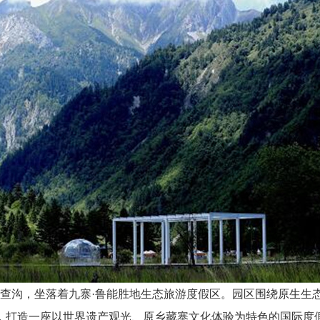
查沟，坐落着九寨·鲁能胜地生态旅游度假区。园区围绕原生生
，打造一座以世界遗产观光、原乡藏寨文化体验为特色的国际度