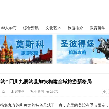
华人华商
综合资讯
文化艺术
旅游推介
教育留学
寨沟” 四川九寨沟县加快构建全域旅游新格局
小
2:12
起玉婷
中新网
21072
恩桑措集九寨沟和黄龙的特色景观于一身，这里的美没有季节限定