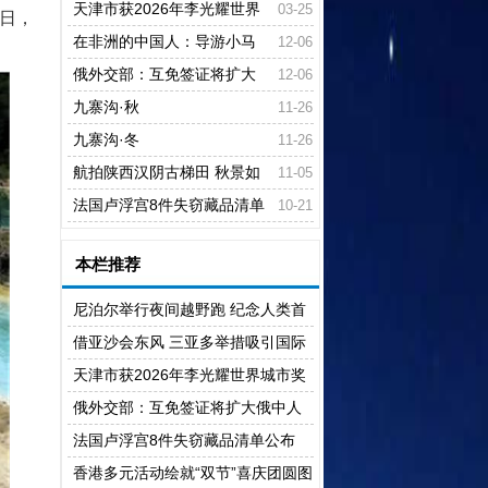
锁春日漫游新玩法
天津市获2026年李光耀世界
03-25
4日，
城市奖特别提名奖
在非洲的中国人：导游小马
12-06
的故事
俄外交部：互免签证将扩大
12-06
俄中人文交流促进地区合作
九寨沟·秋
11-26
九寨沟·冬
11-26
航拍陕西汉阴古梯田 秋景如
11-05
画
法国卢浮宫8件失窃藏品清单
10-21
公布
本栏推荐
尼泊尔举行夜间越野跑 纪念人类首
登珠峰73周年
借亚沙会东风 三亚多举措吸引国际
游客
天津市获2026年李光耀世界城市奖
特别提名奖
俄外交部：互免签证将扩大俄中人
文交流促进地区合作
法国卢浮宫8件失窃藏品清单公布
香港多元活动绘就“双节”喜庆团圆图