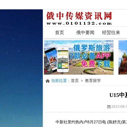
首页
俄中要闻
经贸往来
当前位置：
首页
>
教育留学
U15
2023-08-
中新社
里约热内卢8月27日电 (陈妤汎)