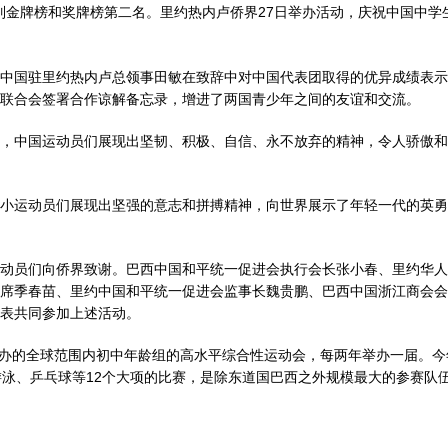
位列金牌榜和奖牌榜第二名。里约热内卢侨界27日举办活动，庆祝中国中学
国驻里约热内卢总领事田敏在致辞中对中国代表团取得的优异成绩表示
联合会签署合作谅解备忘录，增进了两国青少年之间的友谊和交流。
中国运动员们展现出坚韧、积极、自信、永不放弃的精神，令人骄傲和
运动员们展现出坚强的意志和拼搏精神，向世界展示了年轻一代的英勇
员们向侨界致谢。巴西中国和平统一促进会执行会长张小春、里约华人
席季春苗、里约中国和平统一促进会监事长魏贵鹏、巴西中国浙江商会会
表共同参加上述活动。
办的全球范围内初中年龄组的高水平综合性运动会，每两年举办一届。今
游泳、乒乓球等12个大项的比赛，是除东道国巴西之外规模最大的参赛队