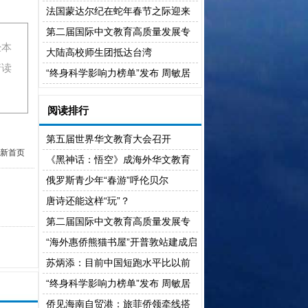
桥 促菲琼教育合作
法国蒙达尔纪在蛇年春节之际迎来
中国学生访问团
第二届国际中文教育高质量发展专
经本
家研讨会举行
大陆高校师生团抵达台湾
请读
“终身科学影响力榜单”发布 周敏居
华人社会学家榜首
阅读排行
第五届世界华文教育大会召开
新首页
《黑神话：悟空》成海外华文教育
的“文化盛宴”
俄罗斯青少年“春游”呼伦贝尔
唐诗还能这样“玩”？
第二届国际中文教育高质量发展专
家研讨会举行
“海外惠侨熊猫书屋”开普敦站建成启
用
苏炳添：目前中国短跑水平比以前
高出一大截
“终身科学影响力榜单”发布 周敏居
华人社会学家榜首
侨见海南自贸港：旅菲侨领牵线搭