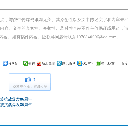
，与俄中传媒资讯网无关。其原创性以及文中陈述文字和内容未
内容、文字的真实性、完整性、及时性本站不作任何保证或承诺，
。如有稿件内容、版权等问题请联系1076840696@qq.com。
分享到：
微信
新浪微博
腾讯微博
QQ空间
腾讯朋友
百度
0
该文章不错，谢谢分享
族抗战爆发86周年
族抗战爆发86周年