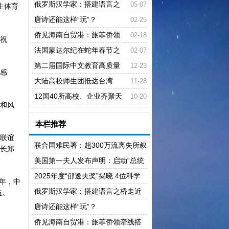
科学家揽三大领域奖项
俄罗斯汉学家：搭建语言之
05-07
生体育
桥走近文化中国
唐诗还能这样“玩”？
02-25
侨见海南自贸港：旅菲侨领
02-18
祝
牵线搭桥 促菲琼教育合作
法国蒙达尔纪在蛇年春节之
02-07
际迎来中国学生访问团
第二届国际中文教育高质量
12-23
感
发展专家研讨会举行
大陆高校师生团抵达台湾
11-28
12国40所高校、企业齐聚天
10-20
和风
津：“一带一路”建筑类大学国际联盟
本栏推荐
扩容
联谊
联合国难民署：超300万流离失所叙
长郑
利亚人返回家园
美国第一夫人发布声明：启动“总统
人工智能挑战”项目
2025年度“邵逸夫奖”揭晓 4位科学
年，中
家揽三大领域奖项
俄罗斯汉学家：搭建语言之桥走近
伍。
文化中国
唐诗还能这样“玩”？
侨见海南自贸港：旅菲侨领牵线搭