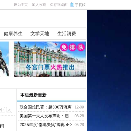
设为主页
加入收藏
保存到桌面
健康养生
文学天地
生活消费
本栏最新更新
联合国难民署：超300万流离
12-09
中
大
失所叙利亚人返回家园
美国第一夫人发布声明：启
08-28
动“总统人工智能挑战”项目
2025年度“邵逸夫奖”揭晓 4位
05-28
卢闭