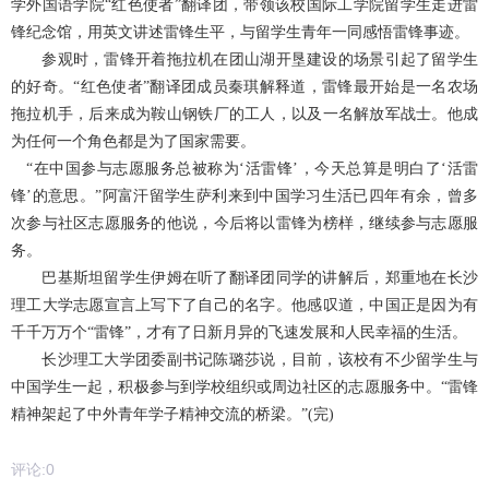
学外国语学院“红色使者”翻译团，带领该校国际工学院留学生走进雷
锋纪念馆，用英文讲述雷锋生平，与留学生青年一同感悟雷锋事迹。
参观时，雷锋开着拖拉机在团山湖开垦建设的场景引起了留学生
的好奇。“红色使者”翻译团成员秦琪解释道，雷锋最开始是一名农场
拖拉机手，后来成为鞍山钢铁厂的工人，以及一名解放军战士。他成
为任何一个角色都是为了国家需要。
“在中国参与志愿服务总被称为‘活雷锋’，今天总算是明白了‘活雷
锋’的意思。”阿富汗留学生萨利来到中国学习生活已四年有余，曾多
次参与社区志愿服务的他说，今后将以雷锋为榜样，继续参与志愿服
务。
巴基斯坦留学生伊姆在听了翻译团同学的讲解后，郑重地在长沙
理工大学志愿宣言上写下了自己的名字。他感叹道，中国正是因为有
千千万万个“雷锋”，才有了日新月异的飞速发展和人民幸福的生活。
长沙理工大学团委副书记陈璐莎说，目前，该校有不少留学生与
中国学生一起，积极参与到学校组织或周边社区的志愿服务中。“雷锋
精神架起了中外青年学子精神交流的桥梁。”(完)
评论:
0