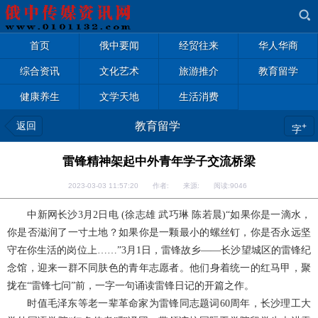
首页
俄中要闻
经贸往来
华人华商
综合资讯
文化艺术
旅游推介
教育留学
健康养生
文学天地
生活消费
返回
教育留学
+
字
雷锋精神架起中外青年学子交流桥梁
2023-03-03 11:57:20 作者: 来源: 阅读:
9046
中新网长沙3月2日电 (徐志雄 武巧琳 陈若晨)“如果你是一滴水，
你是否滋润了一寸土地？如果你是一颗最小的螺丝钉，你是否永远坚
守在你生活的岗位上……”3月1日，雷锋故乡——长沙望城区的雷锋纪
念馆，迎来一群不同肤色的青年志愿者。他们身着统一的红马甲，聚
拢在“雷锋七问”前，一字一句诵读雷锋日记的开篇之作。
时值毛泽东等老一辈革命家为雷锋同志题词60周年，长沙理工大