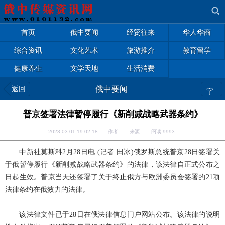
首页
俄中要闻
经贸往来
华人华商
综合资讯
文化艺术
旅游推介
教育留学
健康养生
文学天地
生活消费
返回
俄中要闻
+
字
普京签署法律暂停履行《新削减战略武器条约》
2023-03-01 19:02:18 作者: 来源: 阅读:
9993
中新社莫斯科2月28日电 (记者 田冰)俄罗斯总统普京28日签署关
于俄暂停履行《新削减战略武器条约》的法律，该法律自正式公布之
日起生效。普京当天还签署了关于终止俄方与欧洲委员会签署的21项
法律条约在俄效力的法律。
该法律文件已于28日在俄法律信息门户网站公布。该法律的说明