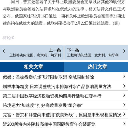
同日，普京还签署了关于终止欧洲委员会宪章以及其他20项俄方
与欧洲委员会签署的法律条约在俄效力的法律，相关法律文件已正式
公布。俄国家杜马2月16日通过一项有关终止欧洲委员会宪章等21项法
律条约在俄效力的法案，俄联邦委员会于2月22日通过该法案。(完)
评论:
0
上一条
下一条
王毅将访问法国、意大利、匈牙利
王毅将访问法国、意大利、匈牙利
和俄罗斯
和俄罗斯
相关文章
热门文章
俄媒：圣彼得堡机场飞行限制取消 空域限制解除
增样本降精度 日本调整核污水排海对水产品影响测量方法
第二届中国数字经济投融资机构四川行活动在蓉举行
跨境运力“加速度” 打好高质量发展“组合拳”
克宫：普京和拜登尚未使用“俄美热线”，原因是未出现相应情况
近200所海内外院校亮相中国国际教育年会暨展览